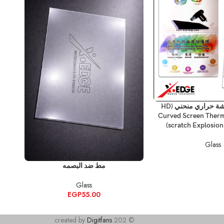
فيلم حماية شاشة حراري منحني (HD
Curved Screen Therm
scratch Explosion
Glass
إضافة إلى السلة
إضافة
مط ضد البصمه
Glass
EGP
55.00
Digitfans
202
© created by