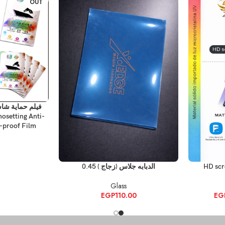
OUT
قراءة المزيد
osetting Anti-
-proof Film)
إضافة إلى السلة
HD scr
الدبابه جلاس (زجاج ) 0.45
Glass
EGP
110.00
EG