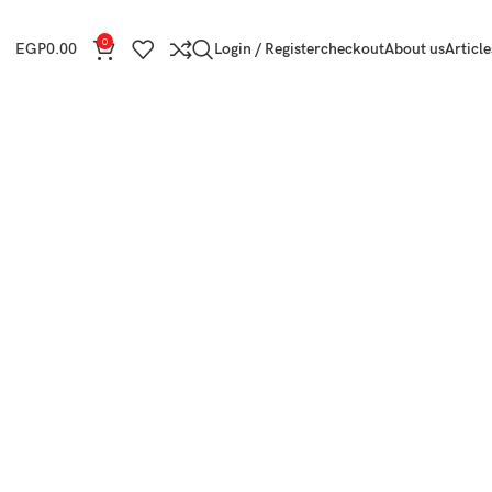
0
EGP
0.00
Login / Register
checkout
About us
Article