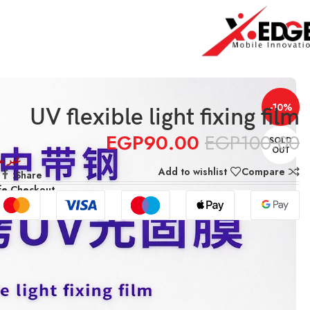
الرئيسية
Glass
UV flexible light fixing film
-10%
UV flexible light fixing film
EGP
90.00
EGP
100.00
SOLD
OUT
غير م
Add to wishlist
Compare
Share:
fe Checkout