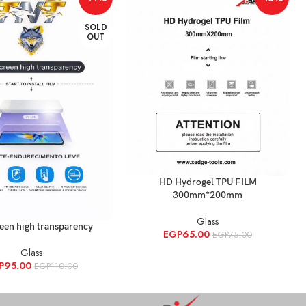
SOLD
OUT
إضافة إلى السلة
HD Hydrogel TPU FILM
300mm*200mm
Glass
قراءة المزيد
een high transparency
EGP
65.00
EGP
75.00
Glass
P
95.00
EGP
110.00