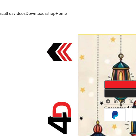
s
call us
videos
Downloads
shop
Home
Guaranteed Sa