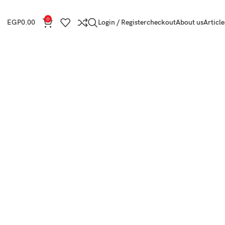
0
EGP
0.00
Login / Register
checkout
About us
Article