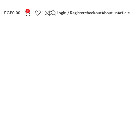
0
EGP
0.00
Login / Register
checkout
About us
Article