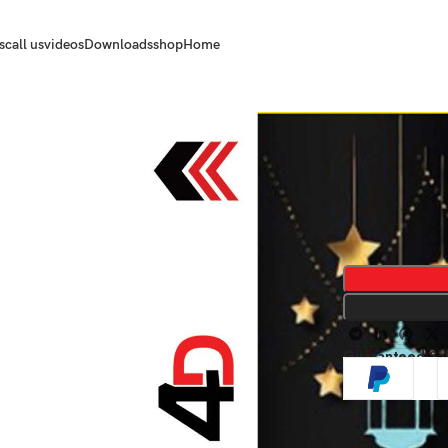
s
call us
videos
Downloads
shop
Home
Guaranteed Sa