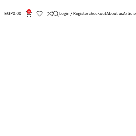
0
EGP
0.00
Login / Register
checkout
About us
Article