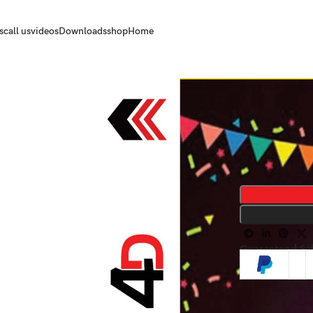
s
call us
videos
Downloads
shop
Home
Guaranteed Sa