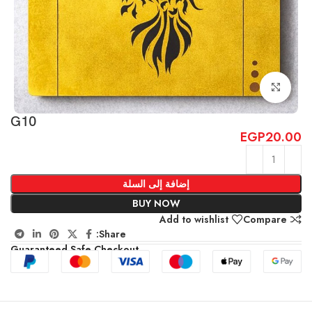
Click to enlarge
G10
EGP
20.00
إضافة إلى السلة
BUY NOW
Add to wishlist
Compare
Share:
Guaranteed Safe Checkout