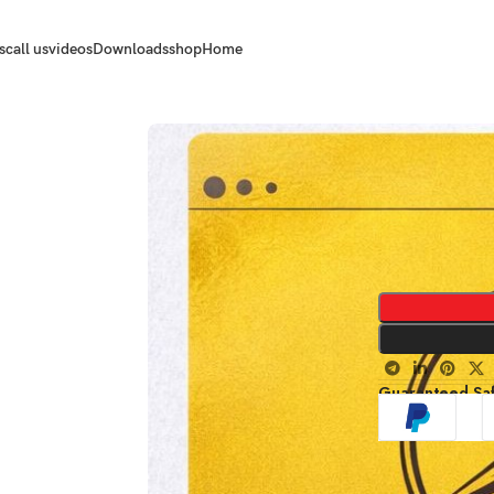
s
call us
videos
Downloads
shop
Home
Guaranteed Sa