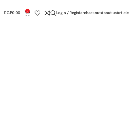
0
EGP
0.00
Login / Register
checkout
About us
Article