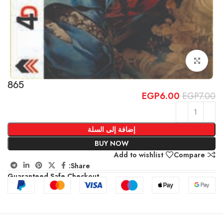
Click to enlarge
865
EGP
6.00
EGP
7.00
إضافة إلى السلة
BUY NOW
Add to wishlist
Compare
Share:
Guaranteed Safe Checkout