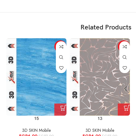
Related Products
%
-14%
-14%
15
13
3D SKIN Mobile
3D SKIN Mobile