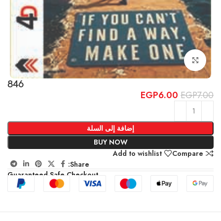
Click to enlarge
846
EGP
6.00
EGP
7.00
إضافة إلى السلة
BUY NOW
Add to wishlist
Compare
Share:
Guaranteed Safe Checkout