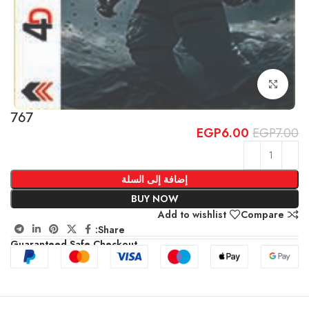
Click to enlarge
767
EGP
6.00
EGP
7.00
إضافة إلى السلة
BUY NOW
Add to wishlist
Compare
Share:
Guaranteed Safe Checkout