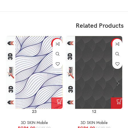
Related Products
%
-14%
-14%
23
12
3D SKIN Mobile
3D SKIN Mobile