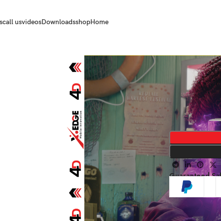
s
call us
videos
Downloads
shop
Home
Guaranteed Sa