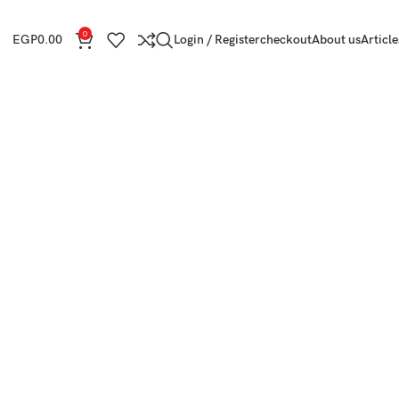
0
EGP
0.00
Login / Register
checkout
About us
Article