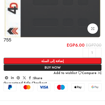
Click to enlarge
755
EGP
6.00
EGP
7.00
إضافة إلى السلة
BUY NOW
Add to wishlist
Compare
Share:
Guaranteed Safe Checkout