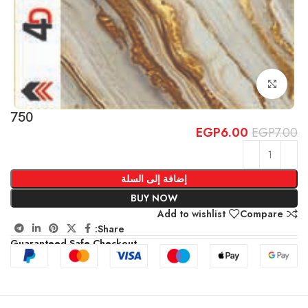
Click to enlarge
750
EGP
6.00
EGP
7.00
إضافة إلى السلة
BUY NOW
Add to wishlist
Compare
Share:
Guaranteed Safe Checkout