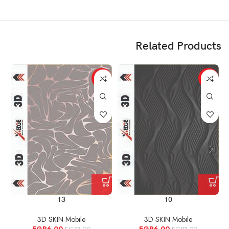
Related Products
%
-14%
-14%
13
10
3D SKIN Mobile
3D SKIN Mobile