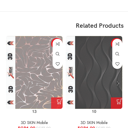
Related Products
%
-14%
-14%
13
10
3D SKIN Mobile
3D SKIN Mobile