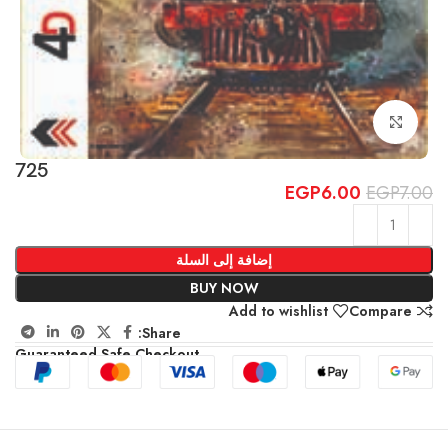
Click to enlarge
725
EGP
6.00
EGP
7.00
إضافة إلى السلة
BUY NOW
Add to wishlist
Compare
Share:
Guaranteed Safe Checkout