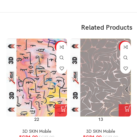
Related Products
%
-14%
-14%
22
13
3D SKIN Mobile
3D SKIN Mobile