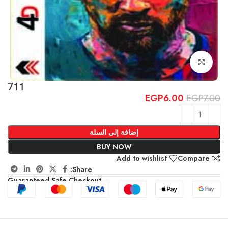
Click to enlarge
711
EGP
6.00
EGP
7.00
إضافة إلى السلة
BUY NOW
Add to wishlist
Compare
Share:
Guaranteed Safe Checkout