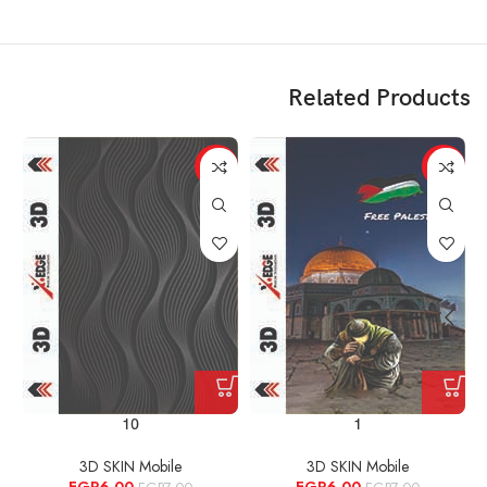
Related Products
%
-14%
-14%
10
1
3D SKIN Mobile
3D SKIN Mobile