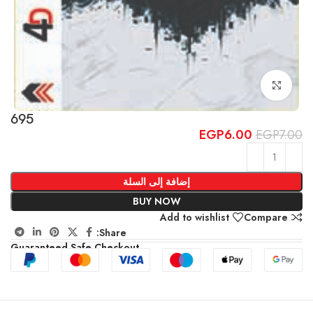
Click to enlarge
695
EGP
6.00
EGP
7.00
إضافة إلى السلة
BUY NOW
Add to wishlist
Compare
Share:
Guaranteed Safe Checkout