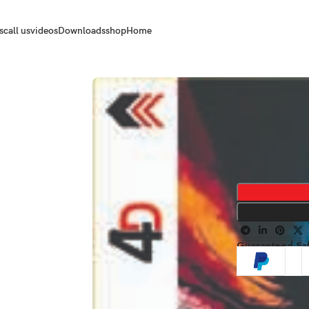
s
call us
videos
Downloads
shop
Home
Guaranteed Sa