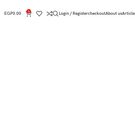
0
EGP
0.00
Login / Register
checkout
About us
Article