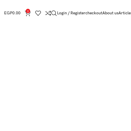
0
EGP
0.00
Login / Register
checkout
About us
Article