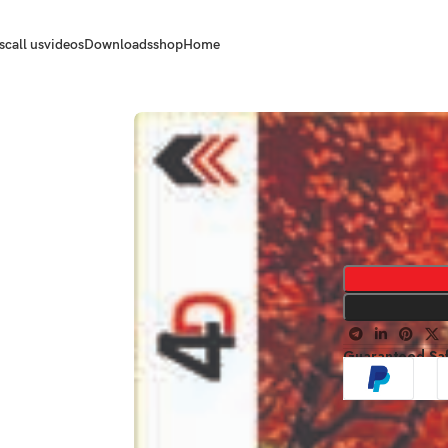
s
call us
videos
Downloads
shop
Home
Guaranteed Sa