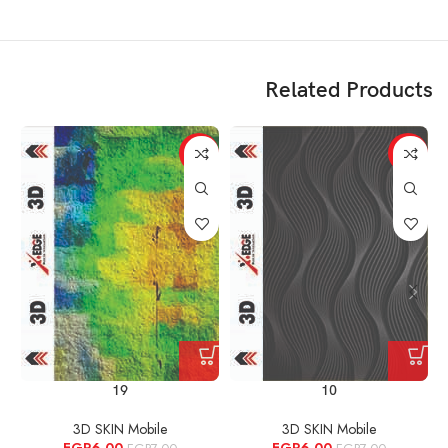
Related Products
%
-14%
-14%
19
10
3D SKIN Mobile
3D SKIN Mobile