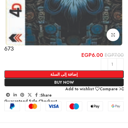
Click to enlarge
673
EGP
6.00
EGP
7.00
إضافة إلى السلة
BUY NOW
Add to wishlist
Compare
Share:
Guaranteed Safe Checkout