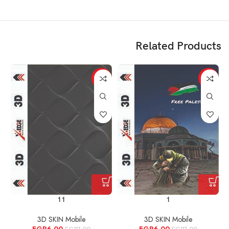
Related Products
%
-14%
-14%
11
1
3D SKIN Mobile
3D SKIN Mobile