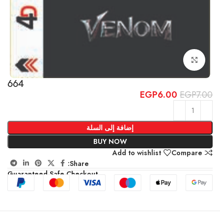
Click to enlarge
664
EGP
6.00
EGP
7.00
إضافة إلى السلة
BUY NOW
Add to wishlist
Compare
Share:
Guaranteed Safe Checkout