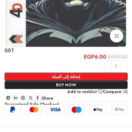
Click to enlarge
661
EGP
6.00
EGP
7.00
إضافة إلى السلة
BUY NOW
Add to wishlist
Compare
Share:
Guaranteed Safe Checkout