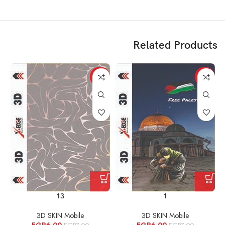
Related Products
%
-14%
-14%
13
1
3D SKIN Mobile
3D SKIN Mobile