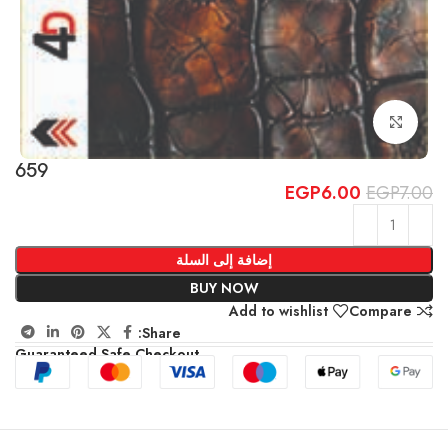
Click to enlarge
659
EGP
6.00
EGP
7.00
إضافة إلى السلة
BUY NOW
Add to wishlist
Compare
Share:
Guaranteed Safe Checkout