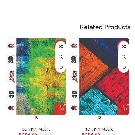
Related Products
%
-14%
-14%
19
18
3D SKIN Mobile
3D SKIN Mobile