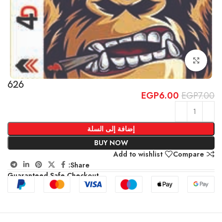
Click to enlarge
626
EGP
6.00
EGP
7.00
إضافة إلى السلة
BUY NOW
Add to wishlist
Compare
Share:
Guaranteed Safe Checkout