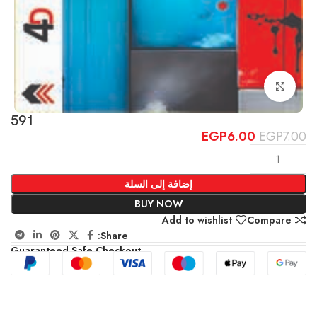
Click to enlarge
591
EGP
6.00
EGP
7.00
إضافة إلى السلة
BUY NOW
Add to wishlist
Compare
Share:
Guaranteed Safe Checkout