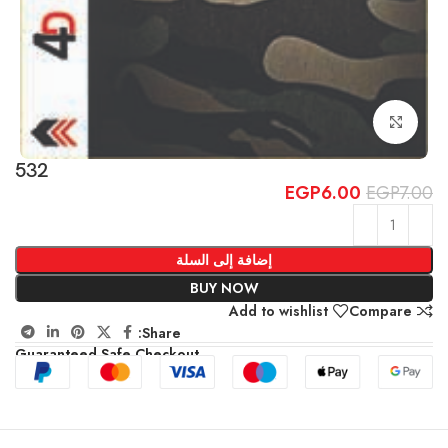
Click to enlarge
532
EGP
6.00
EGP
7.00
إضافة إلى السلة
BUY NOW
Add to wishlist
Compare
Share:
Guaranteed Safe Checkout