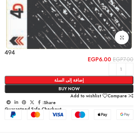
Click to enlarge
494
EGP
6.00
EGP
7.00
إضافة إلى السلة
BUY NOW
Add to wishlist
Compare
Share:
Guaranteed Safe Checkout