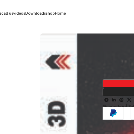
s
call us
videos
Downloads
shop
Home
Guaranteed Sa