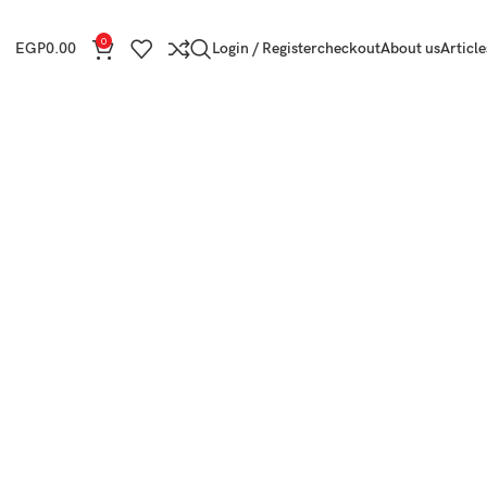
0
EGP
0.00
Login / Register
checkout
About us
Article