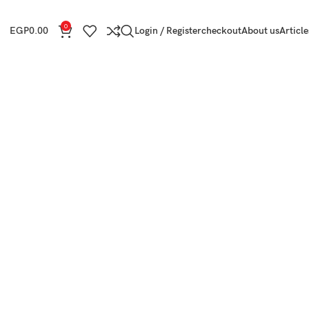
0
EGP
0.00
Login / Register
checkout
About us
Article