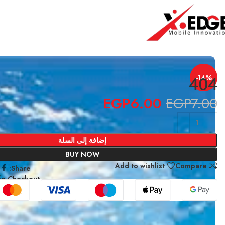
الرئيسية
3D SKIN Mobile
404
-14%
404
EGP
6.00
EGP
7.00
إضافة إلى السلة
BUY NOW
Add to wishlist
Compare
Share:
fe Checkout