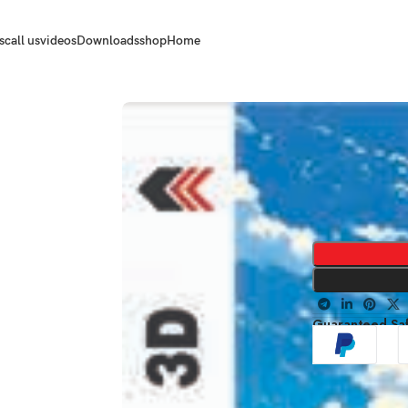
s
call us
videos
Downloads
shop
Home
Guaranteed Sa