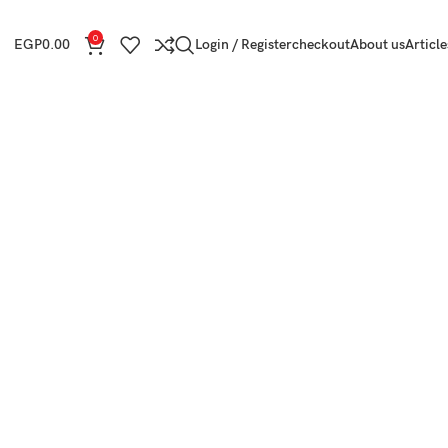
0
EGP
0.00
Login / Register
checkout
About us
Article