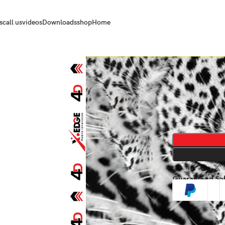
s
call us
videos
Downloads
shop
Home
Guaranteed Sa