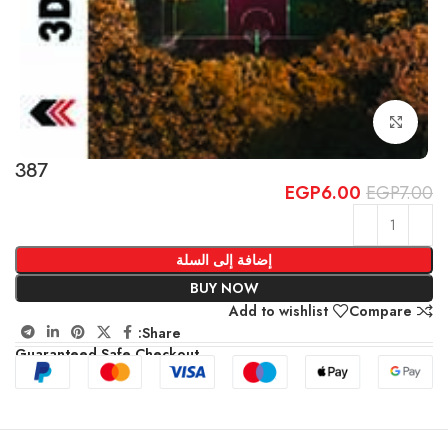
Click to enlarge
387
EGP
6.00
EGP
7.00
إضافة إلى السلة
BUY NOW
Add to wishlist
Compare
Share:
Guaranteed Safe Checkout