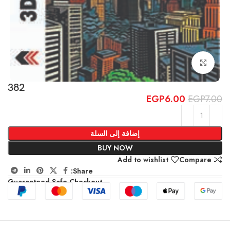
Click to enlarge
382
EGP
6.00
EGP
7.00
إضافة إلى السلة
BUY NOW
Add to wishlist
Compare
Share:
Guaranteed Safe Checkout