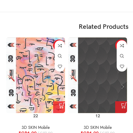
Related Products
%
-14%
-14%
22
12
3D SKIN Mobile
3D SKIN Mobile