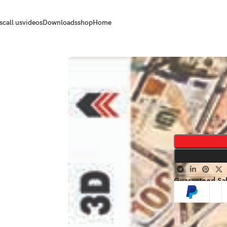
s
call us
videos
Downloads
shop
Home
Guaranteed Sa