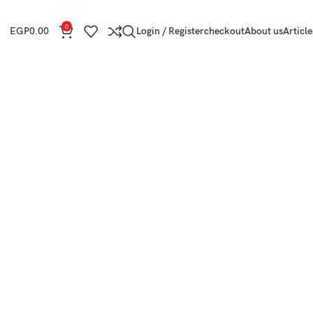
0
EGP
0.00
Login / Register
checkout
About us
Article