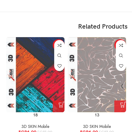
Related Products
%
-14%
-14%
18
13
3D SKIN Mobile
3D SKIN Mobile