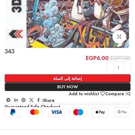
Click to enlarge
343
EGP
6.00
EGP
7.00
إضافة إلى السلة
BUY NOW
Add to wishlist
Compare
Share:
Guaranteed Safe Checkout