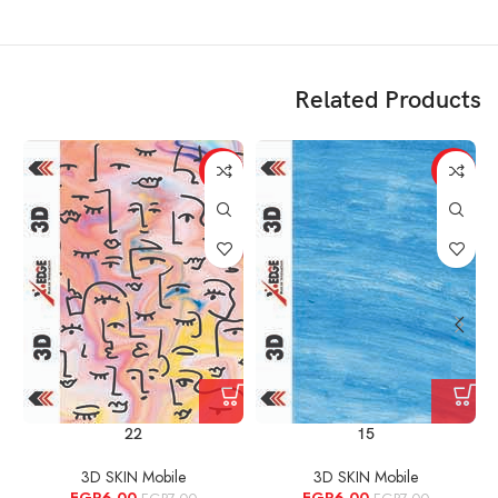
Related Products
%
-14%
-14%
22
15
3D SKIN Mobile
3D SKIN Mobile