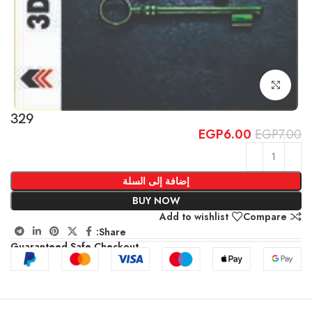
Click to enlarge
329
EGP
6.00
EGP
7.00
إضافة إلى السلة
BUY NOW
Add to wishlist
Compare
Share:
Guaranteed Safe Checkout