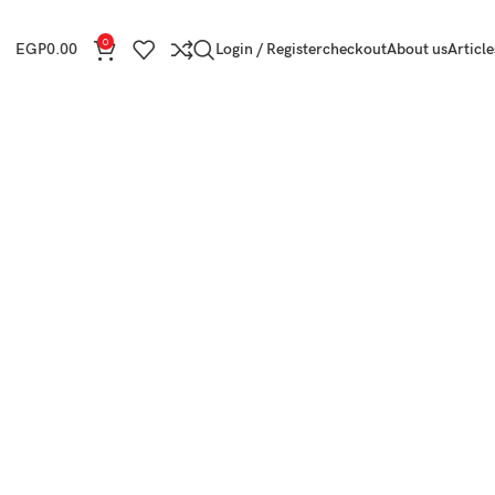
0
EGP
0.00
Login / Register
checkout
About us
Article