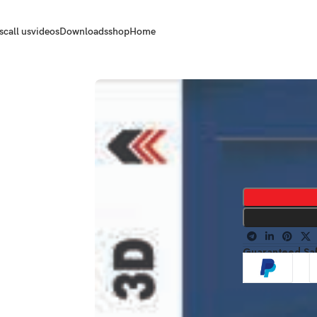
s
call us
videos
Downloads
shop
Home
Guaranteed Sa