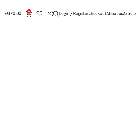
0
EGP
0.00
Login / Register
checkout
About us
Article