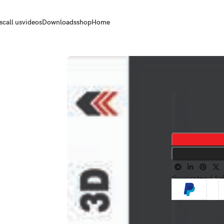
s
call us
videos
Downloads
shop
Home
Guaranteed Sa