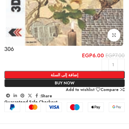
Click to enlarge
306
EGP
6.00
EGP
7.00
إضافة إلى السلة
BUY NOW
Add to wishlist
Compare
Share:
Guaranteed Safe Checkout