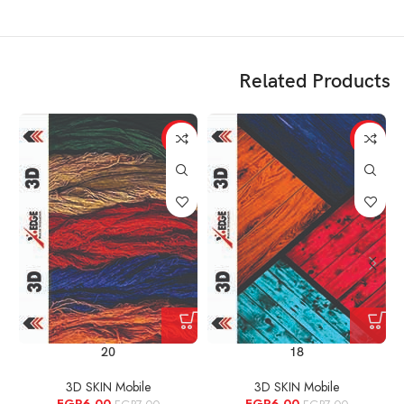
Related Products
%
-14%
-14%
20
18
3D SKIN Mobile
3D SKIN Mobile