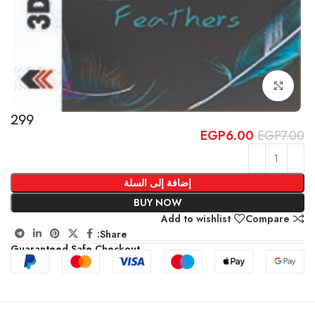
Click to enlarge
299
EGP
6.00
EGP
7.00
إضافة إلى السلة
BUY NOW
Add to wishlist
Compare
Share:
Guaranteed Safe Checkout