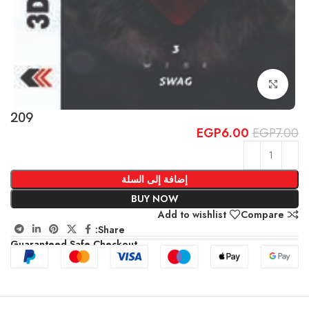
Click to enlarge
209
EGP
6.00
EGP
7.00
إضافة إلى السلة
BUY NOW
Add to wishlist
Compare
Share:
Guaranteed Safe Checkout