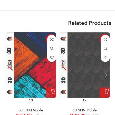
Related Products
%
-14%
-14%
18
12
3D SKIN Mobile
3D SKIN Mobile