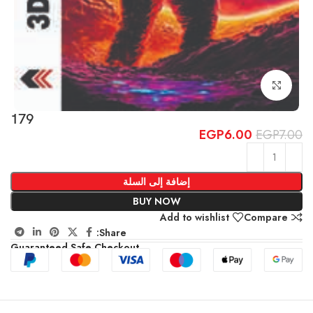
Click to enlarge
179
EGP
6.00
EGP
7.00
إضافة إلى السلة
BUY NOW
Add to wishlist
Compare
Share:
Guaranteed Safe Checkout