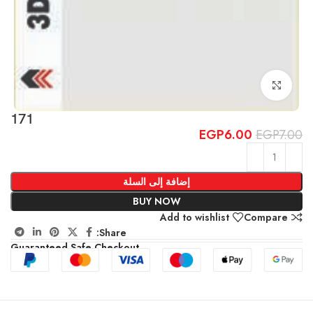
Click to enlarge
171
EGP
6.00
EGP
7.00
إضافة إلى السلة
BUY NOW
Add to wishlist
Compare
Share:
Guaranteed Safe Checkout