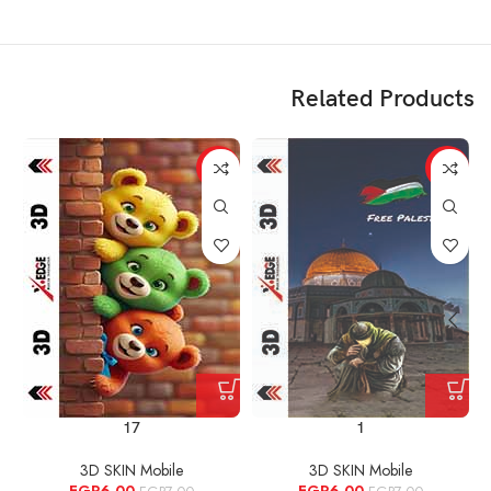
Related Products
%
-14%
-14%
17
1
3D SKIN Mobile
3D SKIN Mobile