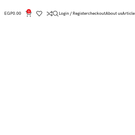
0
EGP
0.00
Login / Register
checkout
About us
Article