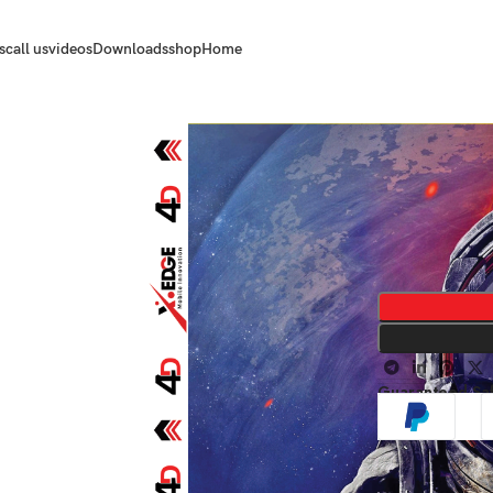
s
call us
videos
Downloads
shop
Home
Guaranteed Sa