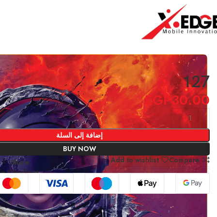
الرئيسية
3D LAPTOP
127
127
EGP
30.00
إضافة إلى السلة
BUY NOW
Add to wishlist
Compare
Share:
fe Checkout