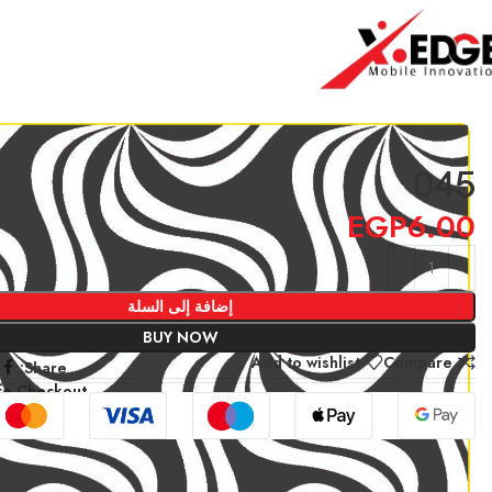
الرئيسية
3D white and black
045
045
EGP
6.00
إضافة إلى السلة
BUY NOW
Add to wishlist
Compare
Share:
fe Checkout