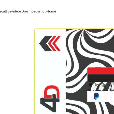
s
call us
videos
Downloads
shop
Home
Guaranteed Sa