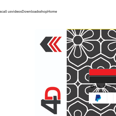
s
call us
videos
Downloads
shop
Home
Guaranteed Sa