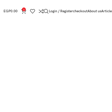
0
EGP
0.00
Login / Register
checkout
About us
Article