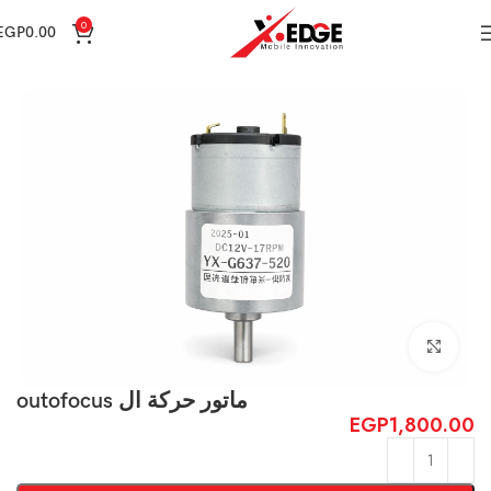
0
EGP
0.00
الرئيسية
Spare Parts
Click to enlarge
ماتور حركة ال outofocus
EGP
1,800.00