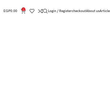
0
EGP
0.00
Login / Register
checkout
About us
Article