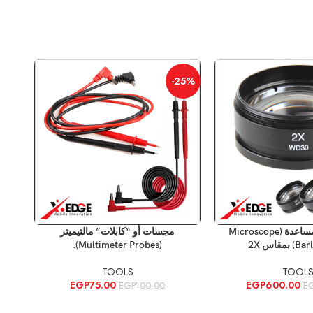
32%
-25%
إضافة إلى السلة
إضافة
عدسة مجهر مساعدة (Microscope
مجسات أو “كابلات” مالتيميتر
مقاس 2X
(Multimeter Probes).
TOOLS
TOOL
EGP
75.00
EGP
600.00
EGP
100.00
E