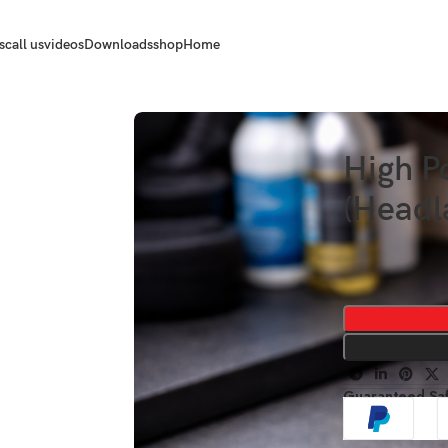
s
call us
videos
Downloads
shop
Home
حن (High Power
Headl
Guaranteed Sa