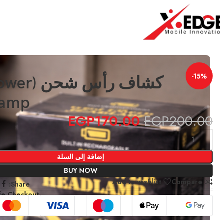
الرئيسية
TOOLS
كشاف رأس شحن (High Power Headlamp)
-15%
كشاف رأس ش
amp)
EGP
170.00
EGP
200.00
إضافة إلى السلة
BUY NOW
Add to wishlist
Compare
Share:
fe Checkout