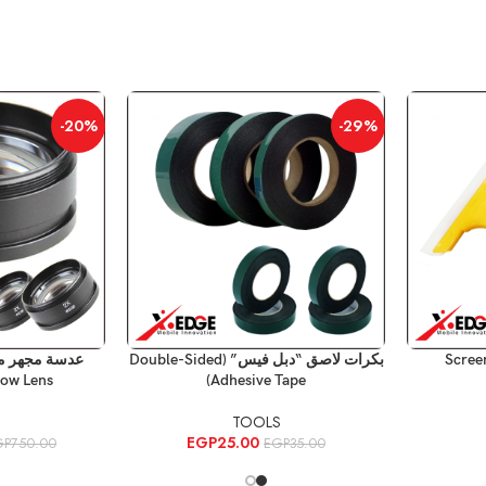
-20%
-29%
إضافة إلى السلة
إضافة إلى السلة
Scree
بكرات لاصق “دبل فيس” (Double-Sided
Adhesive Tape)
Barlow Lens) ب
S
TOOLS
EGP
25.00
GP
750.00
EGP
35.00