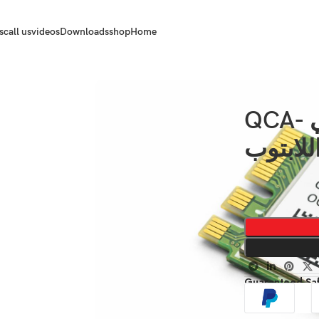
s
call us
videos
Downloads
shop
Home
كارت واي فاي وبلوتوث داخلي QCA-
Guaranteed Sa