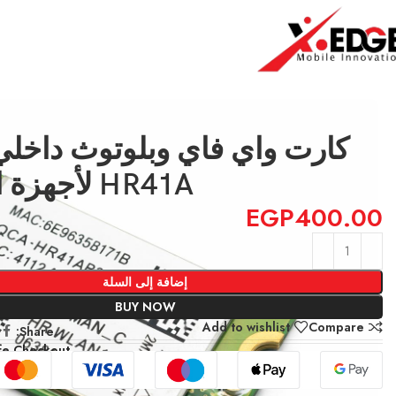
الرئيسية
Spare Parts
كارت واي فاي وبلوتوث داخلي QCA-HR41A لأجهزة اللابتوب
HR41A لأجهزة اللابتوب
EGP
400.00
إضافة إلى السلة
BUY NOW
Add to wishlist
Compare
Share:
fe Checkout