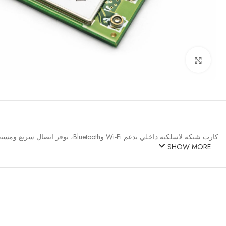
Click to enlarge
كارت شبكة لاسلكية داخلي يدعم Wi-Fi وBluetooth، يوفر اتصال سريع ومستقر بالإنترنت وإمكانية ربط الأجهزة اللاسلكية مثل الماوس والسماعات.
SHOW MORE