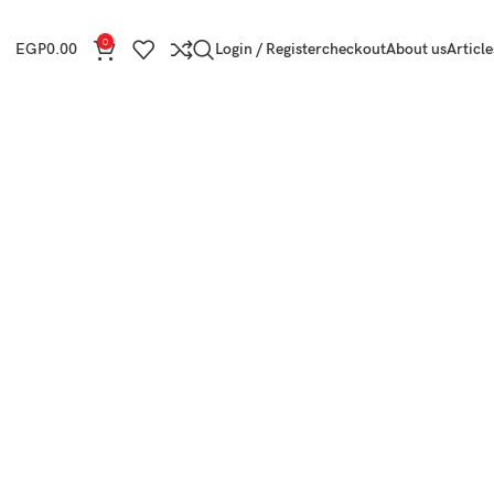
0
EGP
0.00
Login / Register
checkout
About us
Article