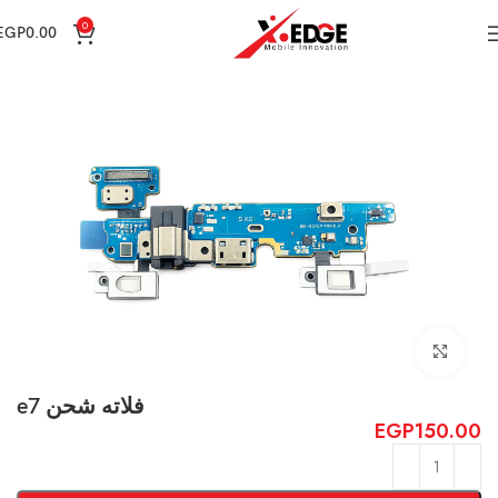
0
EGP
0.00
الرئيسية
special picks
Click to enlarge
فلاته شحن e7
EGP
150.00