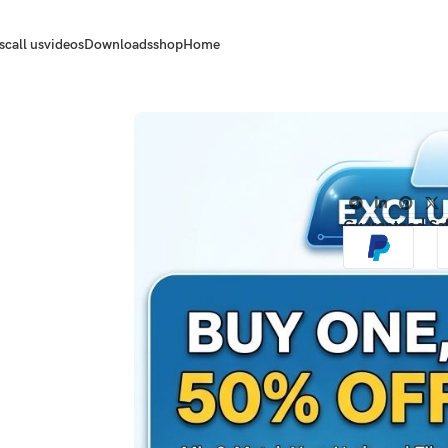
s
call us
videos
Downloads
shop
Home
Guaranteed Sa