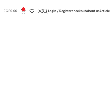
0
EGP
0.00
Login / Register
checkout
About us
Article