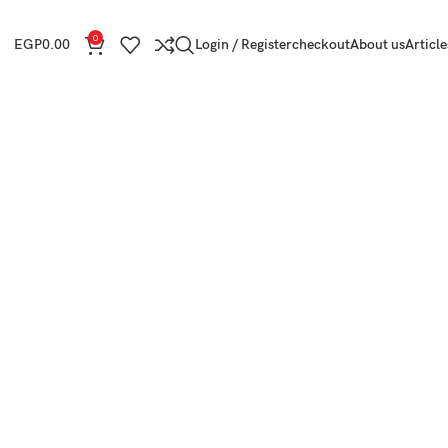
0
EGP
0.00
Login / Register
checkout
About us
Article