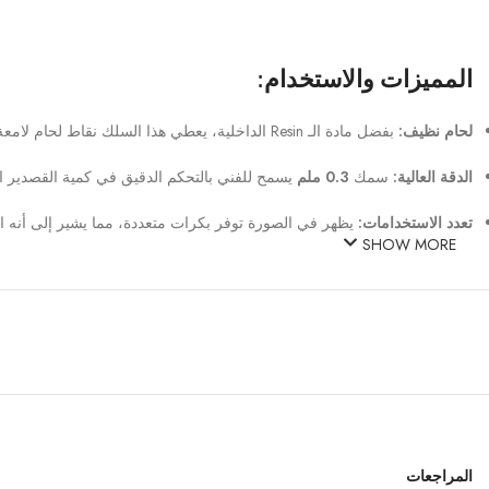
المميزات والاستخدام:
لحام نظيف:
بفضل مادة الـ Resin الداخلية، يعطي هذا السلك نقاط لحام لامعة ولا تترك الكثير من الأوساخ على اللوحة الأم.
الدقة العالية:
سمك
0.3 ملم
يسمح للفني بالتحكم الدقيق في كمية القصدير المضافة، مما يمنع حدوث “قفلا
تعدد الاستخدامات:
يظهر في الصورة توفر بكرات متعددة، مما يشير إلى أنه ال
SHOW MORE
المراجعات