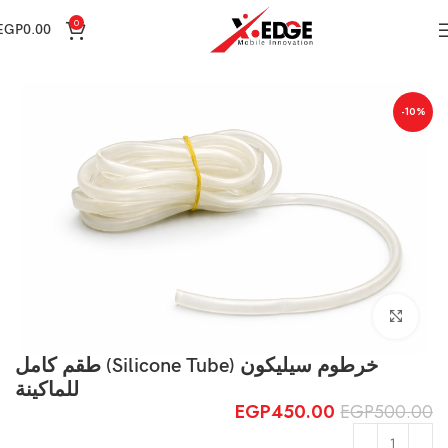
0
EGP
0.00
الرئيسية
Spare Parts
-10%
Click to enlarge
خرطوم سيليكون (Silicone Tube) طقم كامل
للماكينة
EGP
450.00
EGP
500.00